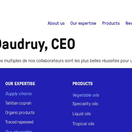
About us
Our expertise
Products
Ne
audruy, CEO
es multiples de nos collaborateurs sont les plus belles réussites pour 
OUR EXPERTISE
PRODUCTS
Supply chains
Vegetable oils
Tahitian
coprah
Speciality oils
Organic
products
Liquid oils
Traced
rapeseed
Tropical oils
Our strengths