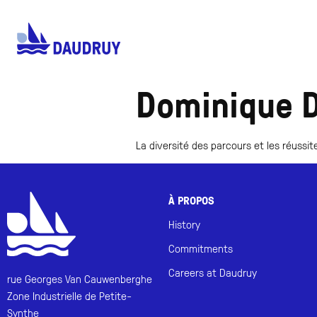
Dominique D
La diversité des parcours et les réussit
À PROPOS
History
Commitments
Careers at Daudruy
rue Georges Van Cauwenberghe
Zone Industrielle de Petite-
Synthe