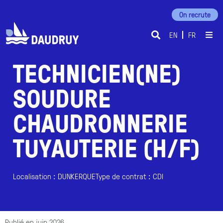
On recrute
EN
FR
TECHNICIEN(NE)
SOUDURE
CHAUDRONNERIE
TUYAUTERIE (H/F)
Localisation : DUNKERQUE
Type de contrat : CDI
Publié en
juin 2026