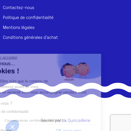
Contactez-nous
Politique de confidentialité
Mentions légales
Conditions générales d'achat
Continuer sans accepter
Salut c'est nous...
les Cookies !
On a attendu d'être sûrs que le contenu de
ce site vous intéresse avant de vous
déranger, mais on aimerait bien vous accompagner pendant votre
visite...
C'est OK pour vous ?
Lire la politique de confidentialité
Réalisé par
La Quincaillerie
Consentements certifiés par
Je choisis
OK pour moi