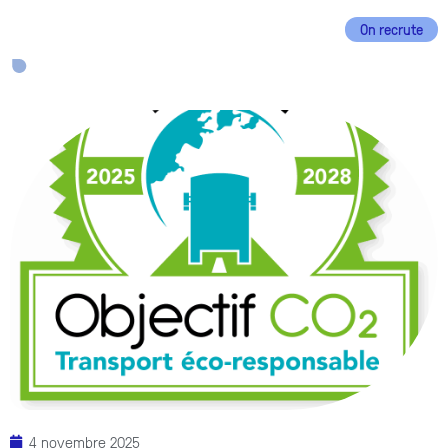
On recrute
EN
FR
4 novembre 2025