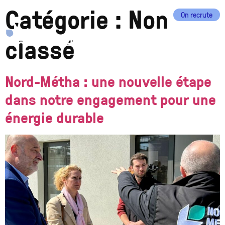
Catégorie :
Non
On recrute
EN
FR
classé
Nord-Métha : une nouvelle étape
dans notre engagement pour une
énergie durable