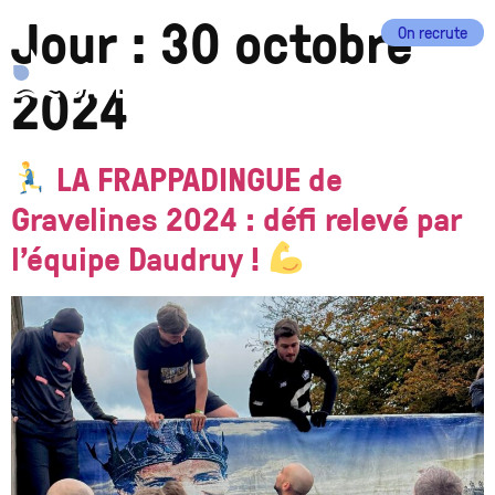
Jour :
30 octobre
On recrute
EN
FR
2024
LA FRAPPADINGUE de
Gravelines 2024 : défi relevé par
l’équipe Daudruy !